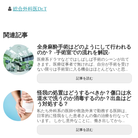
総合外科医Dr.T
関連記事
全身麻酔手術はどのようにして行われる
のか？ -手術室での流れを解説-
医療系ドラマなどではしばしば手術のシーンが出て
きます。医療従事者で無ければ、自分が手術を受け
ない限りは手術室に入る機会はほとんどないと思...
記事を読む
怪我の処置はどうするべきか？傷口は水
道水で洗うのか消毒するのか？出血はど
う対処する？
私たち外科系の医師や救急外来で勤務する医師は、
日常的に怪我をした患者さんの傷の治療を行なって
います。 しかし意外なことに、働き出してから...
記事を読む