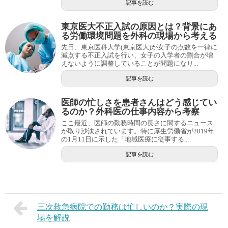
記事を読む
東京医大不正入試の原因とは？背景にあ
る労働環境問題を外科の現場から考える
先日、東京医科大学(東京医大)が女子の点数を一律に
減点する不正入試を行い、女子の入学者の割合が増
えないように調整していることが問題になり...
記事を読む
医師の忙しさを患者さんはどう感じてい
るのか？外科医の仕事内容から考察
ここ最近、医師の勤務時間の長さに関するニュース
が取り沙汰されています。特に厚生労働省が2019年
の1月11日に示した「地域医療に従事する...
記事を読む
三次救急病院での勤務は忙しいのか？実際の現
場を解説