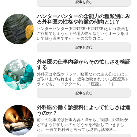
記事を読む
ハンターハンターの念能力の種類別にみ
る外科医の性格や特徴の傾向とは？
ハンターハンター(HUNTER×HUNTER)という漫画を
ご存知でしょうか？登場人物が念というオーラを用
いて闘う漫画ですが、その念能力に...
記事を読む
外科医の仕事内容からその忙しさを検証
する
外科医は小説やドラマ、映画などの主人公にしばし
ば取り上げられます。 近年放映されている医療系ド
ラマでも、「ドクターX」、「医龍」、「ド...
記事を読む
外科医の働く診療科によって忙しさは違
うのか？
前回の記事では仕事内容の点から、実際に外科医が
どのように忙しいのかどうかを検証していきまし
た。 一言で外科医と言っても現在は診療科...