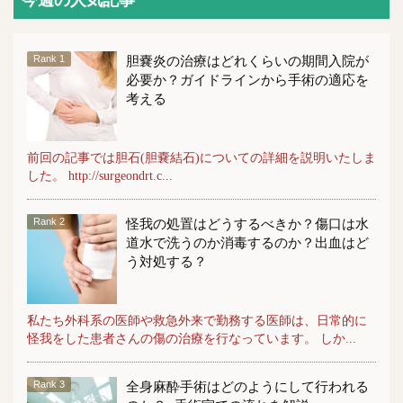
今週の人気記事
胆嚢炎の治療はどれくらいの期間入院が
必要か？ガイドラインから手術の適応を
考える
前回の記事では胆石(胆嚢結石)についての詳細を説明いたしま
した。 http://surgeondrt.c...
怪我の処置はどうするべきか？傷口は水
道水で洗うのか消毒するのか？出血はど
う対処する？
私たち外科系の医師や救急外来で勤務する医師は、日常的に
怪我をした患者さんの傷の治療を行なっています。 しか...
全身麻酔手術はどのようにして行われる