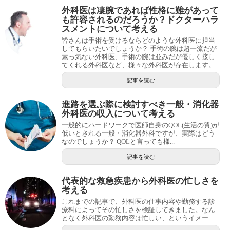
外科医は凄腕であれば性格に難があって
も許容されるのだろうか？ドクターハラ
スメントについて考える
皆さんは手術を受けるならどのような外科医に担当
してもらいたいでしょうか？ 手術の腕は超一流だが
素っ気ない外科医、手術の腕は並みだが優しく接し
てくれる外科医など、様々な外科医が存在します。
記事を読む
進路を選ぶ際に検討すべき一般・消化器
外科医の収入について考える
一般的にハードワークで医師自身のQOL(生活の質)が
低いとされる一般・消化器外科ですが、実際はどう
なのでしょうか？ QOLと言っても様...
記事を読む
代表的な救急疾患から外科医の忙しさを
考える
これまでの記事で、外科医の仕事内容や勤務する診
療科によってその忙しさを検証してきました。なん
となく外科医の勤務内容は忙しい、というイメー...