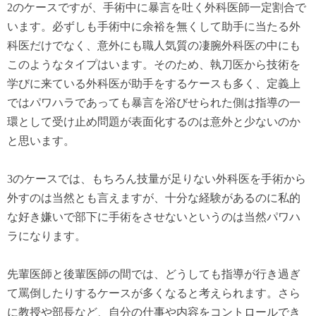
2のケースですが、手術中に暴言を吐く外科医師一定割合で
います。必ずしも手術中に余裕を無くして助手に当たる外
科医だけでなく、意外にも職人気質の凄腕外科医の中にも
このようなタイプはいます。そのため、執刀医から技術を
学びに来ている外科医が助手をするケースも多く、定義上
ではパワハラであっても暴言を浴びせられた側は指導の一
環として受け止め問題が表面化するのは意外と少ないのか
と思います。
3のケースでは、もちろん技量が足りない外科医を手術から
外すのは当然とも言えますが、十分な経験があるのに私的
な好き嫌いで部下に手術をさせないというのは当然パワハ
ラになります。
先輩医師と後輩医師の間では、どうしても指導が行き過ぎ
て罵倒したりするケースが多くなると考えられます。さら
に教授や部長など、自分の仕事や内容をコントロールでき