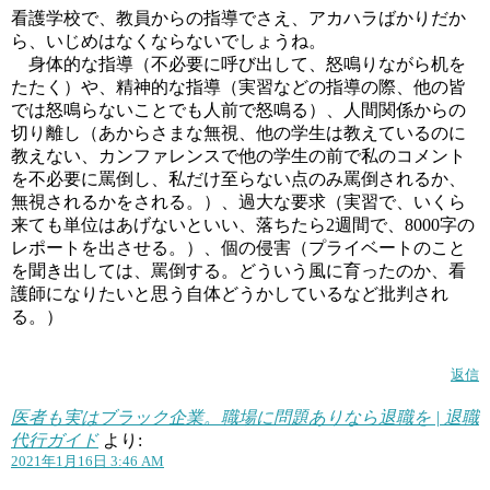
看護学校で、教員からの指導でさえ、アカハラばかりだか
ら、いじめはなくならないでしょうね。
身体的な指導（不必要に呼び出して、怒鳴りながら机を
たたく）や、精神的な指導（実習などの指導の際、他の皆
では怒鳴らないことでも人前で怒鳴る）、人間関係からの
切り離し（あからさまな無視、他の学生は教えているのに
教えない、カンファレンスで他の学生の前で私のコメント
を不必要に罵倒し、私だけ至らない点のみ罵倒されるか、
無視されるかをされる。）、過大な要求（実習で、いくら
来ても単位はあげないといい、落ちたら2週間で、8000字の
レポートを出させる。）、個の侵害（プライベートのこと
を聞き出しては、罵倒する。どういう風に育ったのか、看
護師になりたいと思う自体どうかしているなど批判され
る。）
返信
医者も実はブラック企業。職場に問題ありなら退職を | 退職
代行ガイド
より:
2021年1月16日 3:46 AM