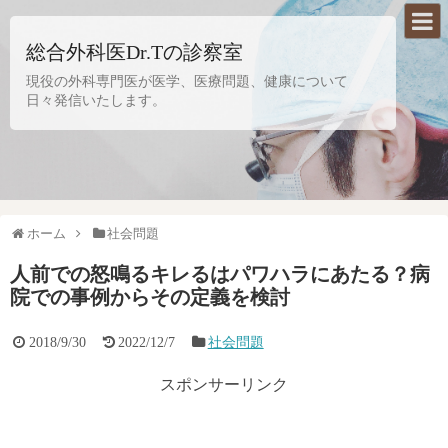
総合外科医Dr.Tの診察室
現役の外科専門医が医学、医療問題、健康について
日々発信いたします。
ホーム
社会問題
人前での怒鳴るキレるはパワハラにあたる？病
院での事例からその定義を検討
2018/9/30
2022/12/7
社会問題
スポンサーリンク